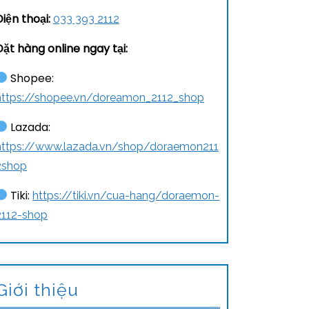
Điện thoại:
033 393 2112
Đặt hàng online ngay tại:
Shopee:
https://shopee.vn/doreamon_2112_shop
Lazada:
https://www.lazada.vn/shop/doraemon211
2shop
Tiki:
https://tiki.vn/cua-hang/doraemon-
2112-shop
Giới thiệu