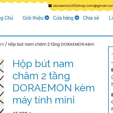
doraemon2112shop.com@gmail.co
ng Chủ
Giới thiệu
Cửa hàng
Chia sẻ
L
/ Hộp bút nam châm 2 tầng DORAEMON kèm
ẩm
Hộp bút nam
châm 2 tầng
DORAEMON kèm
máy tính mini