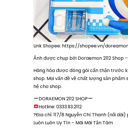
Link Shopee: https://shopee.vn/doream
Ảnh được chụp bới Doraemon 2112 Shop
Hàng hóa được đóng gói cẩn thận trước kh
shop. Mọi vấn đề về chất lượng sản phẩm s
hệ cho shop.
DORAEMON 2112 SHOP
Hotline: 0333.93.2112
?Địa chỉ: 117/8 Nguyễn Chí Thanh (nối dài
Luôn Luôn Uy Tín – Mãi Mãi Tận Tâm