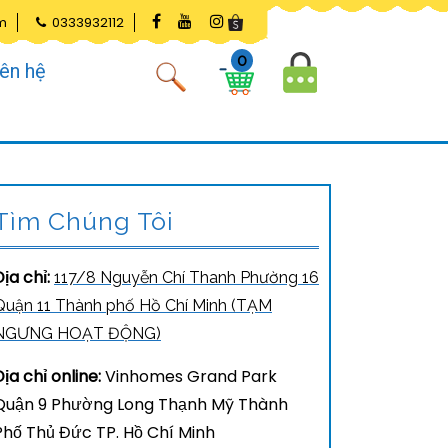
m
0333932112
0
iên hệ
Tìm Chúng Tôi
Địa chỉ:
117/8 Nguyễn Chí Thanh Phường 16
Quận 11 Thành phố Hồ Chí Minh (TẠM
NGƯNG HOẠT ĐỘNG)
Địa chỉ online:
Vinhomes Grand Park
Quận 9 Phường Long Thạnh Mỹ Thành
Phố Thủ Đức TP. Hồ Chí Minh