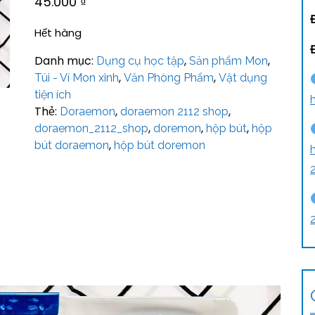
45.000
₫
Hết hàng
Danh mục:
,
,
Dụng cụ học tập
Sản phẩm Mon
,
,
Túi - Ví Mon xinh
Văn Phòng Phẩm
Vật dụng
tiện ích
Thẻ:
,
,
Doraemon
doraemon 2112 shop
,
,
,
doraemon_2112_shop
doremon
hộp bút
hộp
,
bút doraemon
hộp bút doremon