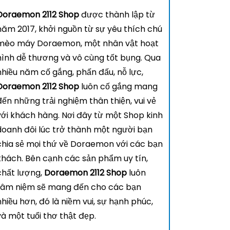
Doraemon 2112 Shop
được thành lập từ
năm 2017, khởi nguồn từ sự yêu thích chú
mèo máy Doraemon, một nhân vật hoạt
hình dễ thương và vô cùng tốt bụng. Qua
nhiều năm cố gắng, phấn đấu, nỗ lực,
Doraemon 2112 Shop
luôn cố gắng mang
đến những trải nghiệm thân thiện, vui vẻ
với khách hàng. Nơi đây từ một Shop kinh
doanh đôi lúc trở thành một người bạn
chia sẻ mọi thứ về Doraemon với các bạn
khách. Bên cạnh các sản phẩm uy tín,
chất lượng,
Doraemon 2112 Shop
luôn
tâm niệm sẽ mang đến cho các bạn
nhiều hơn, đó là niềm vui, sự hạnh phúc,
và một tuổi thơ thật đẹp.