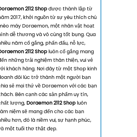
Doraemon 2112 Shop
được thành lập từ
năm 2017, khởi nguồn từ sự yêu thích chú
mèo máy Doraemon, một nhân vật hoạt
hình dễ thương và vô cùng tốt bụng. Qua
nhiều năm cố gắng, phấn đấu, nỗ lực,
Doraemon 2112 Shop
luôn cố gắng mang
đến những trải nghiệm thân thiện, vui vẻ
với khách hàng. Nơi đây từ một Shop kinh
doanh đôi lúc trở thành một người bạn
chia sẻ mọi thứ về Doraemon với các bạn
khách. Bên cạnh các sản phẩm uy tín,
chất lượng,
Doraemon 2112 Shop
luôn
tâm niệm sẽ mang đến cho các bạn
nhiều hơn, đó là niềm vui, sự hạnh phúc,
và một tuổi thơ thật đẹp.