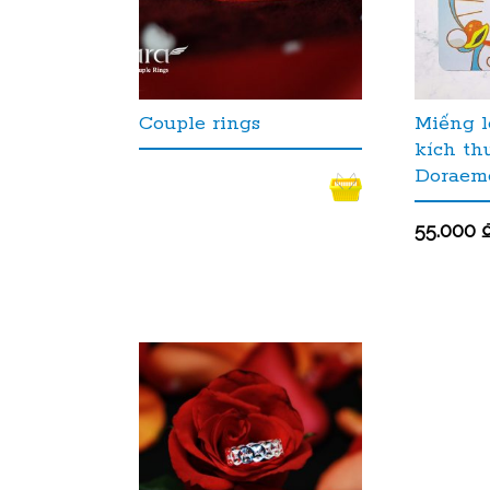
Couple rings
Miếng 
kích th
Doraem
55.000