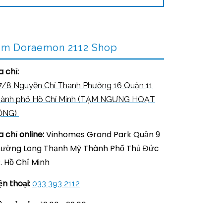
ìm Doraemon 2112 Shop
a chỉ:
7/8 Nguyễn Chí Thanh Phường 16 Quận 11
ành phố Hồ Chí Minh (TẠM NGƯNG HOẠT
ỘNG)
a chỉ online:
Vinhomes Grand Park Quận 9
ường Long Thạnh Mỹ Thành Phố Thủ Đức
. Hồ Chí Minh
ện thoại:
033 393 2112
ờ mở cửa:
12:00 –22:00