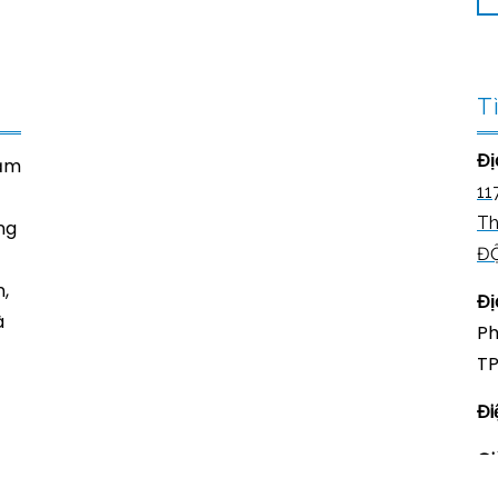
T
Đị
năm
11
Th
ng
Đ
,
Đị
à
Ph
TP
Đi
Gi