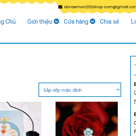
doraemon2112shop.com@gmail.co
ng Chủ
Giới thiệu
Cửa hàng
Chia sẻ
L