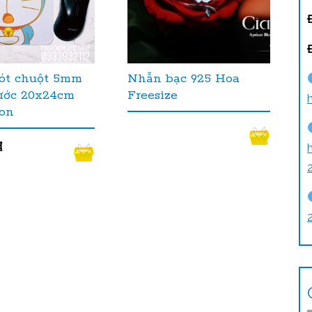
lót chuột 5mm
Nhẫn bạc 925 Hoa
ước 20x24cm
Freesize
on
₫