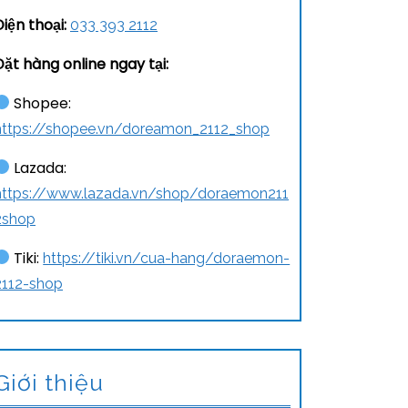
Điện thoại:
033 393 2112
Đặt hàng online ngay tại:
Shopee:
https://shopee.vn/doreamon_2112_shop
Lazada:
https://www.lazada.vn/shop/doraemon211
2shop
Tiki:
https://tiki.vn/cua-hang/doraemon-
2112-shop
Giới thiệu