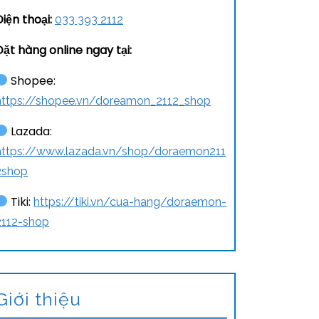
Điện thoại:
033 393 2112
Đặt hàng online ngay tại:
Shopee:
https://shopee.vn/doreamon_2112_shop
Lazada:
https://www.lazada.vn/shop/doraemon211
2shop
Tiki:
https://tiki.vn/cua-hang/doraemon-
2112-shop
Giới thiệu