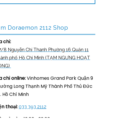
ìm Doraemon 2112 Shop
a chỉ:
7/8 Nguyễn Chí Thanh Phường 16 Quận 11
ành phố Hồ Chí Minh (TẠM NGƯNG HOẠT
ỘNG)
a chỉ online:
Vinhomes Grand Park Quận 9
ường Long Thạnh Mỹ Thành Phố Thủ Đức
. Hồ Chí Minh
ện thoại:
033 393 2112
ờ mở cửa:
12:00 –22:00