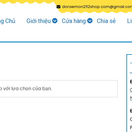
doraemon2112shop.com@gmail.co
ng Chủ
Giới thiệu
Cửa hàng
Chia sẻ
L
 với lựa chọn của bạn.