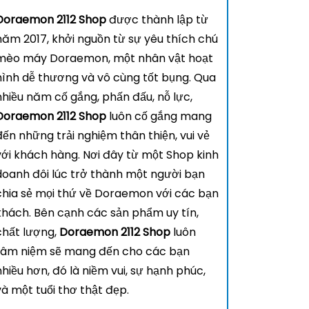
Doraemon 2112 Shop
được thành lập từ
năm 2017, khởi nguồn từ sự yêu thích chú
mèo máy Doraemon, một nhân vật hoạt
hình dễ thương và vô cùng tốt bụng. Qua
nhiều năm cố gắng, phấn đấu, nỗ lực,
Doraemon 2112 Shop
luôn cố gắng mang
đến những trải nghiệm thân thiện, vui vẻ
với khách hàng. Nơi đây từ một Shop kinh
doanh đôi lúc trở thành một người bạn
chia sẻ mọi thứ về Doraemon với các bạn
khách. Bên cạnh các sản phẩm uy tín,
chất lượng,
Doraemon 2112 Shop
luôn
tâm niệm sẽ mang đến cho các bạn
nhiều hơn, đó là niềm vui, sự hạnh phúc,
và một tuổi thơ thật đẹp.