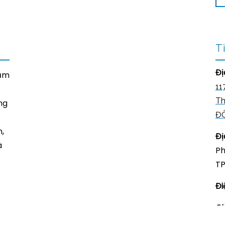
T
Đị
năm
11
Th
ng
Đ
,
Đị
à
Ph
TP
Đi
Gi