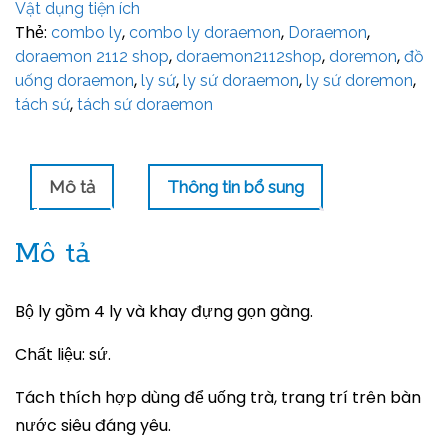
Vật dụng tiện ích
Thẻ:
,
,
,
combo ly
combo ly doraemon
Doraemon
,
,
,
doraemon 2112 shop
doraemon2112shop
doremon
đồ
,
,
,
,
uống doraemon
ly sứ
ly sứ doraemon
ly sứ doremon
,
tách sứ
tách sứ doraemon
Mô tả
Thông tin bổ sung
Mô tả
Bộ ly gồm 4 ly và khay đựng gọn gàng.
Chất liệu: sứ.
Tách thích hợp dùng để uống trà, trang trí trên bàn
nước siêu đáng yêu.