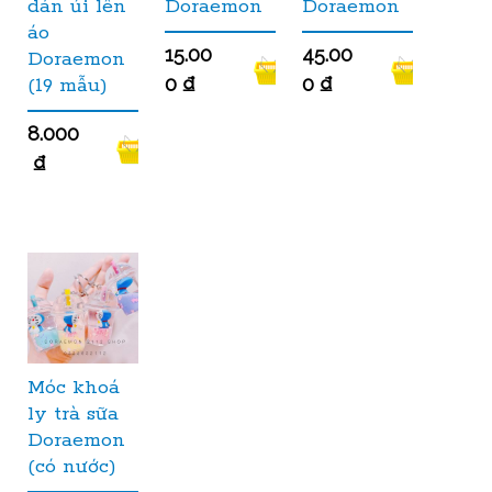
dán ủi lên
Doraemon
Doraemon
áo
15.00
45.00
Doraemon
0
₫
0
₫
(19 mẫu)
8.000
₫
Móc khoá
ly trà sữa
Doraemon
(có nước)