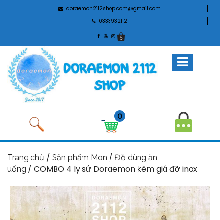
doraemon2112shop.com@gmail.com
0333932112
0
/
/
Trang chủ
Sản phẩm Mon
Đồ dùng ăn
/ COMBO 4 ly sứ Doraemon kèm giá đỡ inox
uống