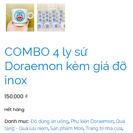
COMBO 4 ly sứ
Doraemon kèm giá đỡ
inox
150.000
₫
Hết hàng
Danh mục:
,
,
Đồ dùng ăn uống
Phụ kiện Doraemon
Quà
,
,
,
tặng - Quà lưu niệm
Sản phẩm Mon
Trang trí nhà cửa