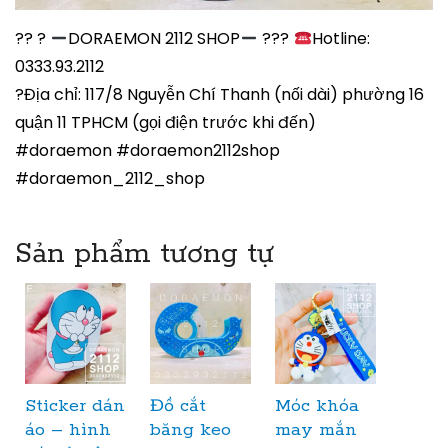
?? ?
DORAEMON 2112 SHOP
???
Hotline:
0333.93.2112
?Địa chỉ: 117/8 Nguyễn Chí Thanh (nối dài) phường 16
quận 11 TPHCM (gọi điện trước khi đến)
#doraemon #doraemon2112shop
#doraemon_2112_shop
Sản phẩm tương tự
Sticker dán
Đồ cắt
Móc khóa
áo – hình
băng keo
may mắn