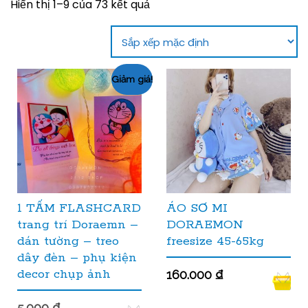
Hiển thị 1–9 của 73 kết quả
Giảm giá!
1 TẤM FLASHCARD
ÁO SƠ MI
trang trí Doraemn –
DORAEMON
dán tường – treo
freesize 45-65kg
dây đèn – phụ kiện
decor chụp ảnh
160.000
₫
5.000
₫