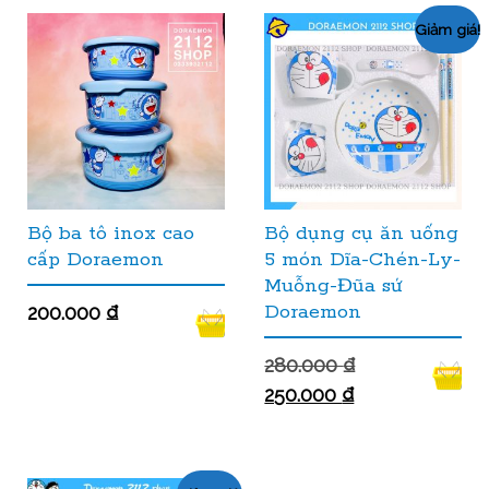
Giảm giá!
Bộ ba tô inox cao
Bộ dụng cụ ăn uống
cấp Doraemon
5 món Dĩa-Chén-Ly-
Muỗng-Đũa sứ
Doraemon
200.000
₫
280.000
₫
250.000
₫