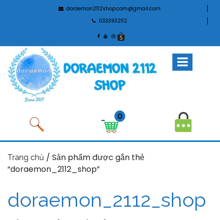
doraemon2112shop.com@gmail.com
0333932112
0
/ Sản phẩm được gắn thẻ
Trang chủ
“doraemon_2112_shop”
doraemon_2112_shop