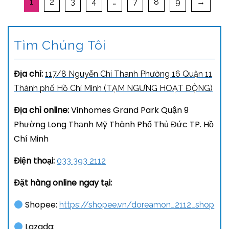
1
2
3
4
…
7
8
9
→
Tìm Chúng Tôi
Địa chỉ:
117/8 Nguyễn Chí Thanh Phường 16 Quận 11
Thành phố Hồ Chí Minh (TẠM NGƯNG HOẠT ĐỘNG)
Địa chỉ online:
Vinhomes Grand Park Quận 9
Phường Long Thạnh Mỹ Thành Phố Thủ Đức TP. Hồ
Chí Minh
Điện thoại:
033 393 2112
Đặt hàng online ngay tại:
Shopee:
https://shopee.vn/doreamon_2112_shop
Lazada: