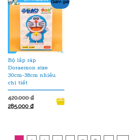
Giảm giá!
Bộ lắp ráp
Doraemon size
30cm-38cm nhiều
chi tiết
420.000
₫
285.000
₫