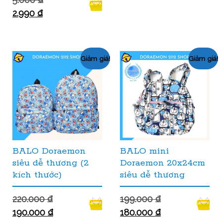
2.990
₫
Giảm giá!
Giảm giá!
BALO Doraemon
BALO mini
siêu dễ thương (2
Doraemon 20x24cm
kích thước)
siêu dễ thương
220.000
₫
199.000
₫
190.000
₫
180.000
₫