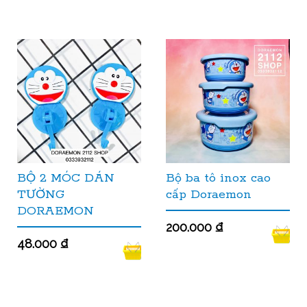
BỘ 2 MÓC DÁN
Bộ ba tô inox cao
TƯỜNG
cấp Doraemon
DORAEMON
200.000
₫
48.000
₫