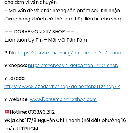
cho đơn vị vận chuyển.
– Mọi vấn đề về chất lượng sản phẩm sau khi nhận
được hàng khách có thể trực tiếp liên hệ cho shop.
—— DORAEMON 2112 SHOP ——
Luôn Luôn Uy Tín – Mãi Mãi Tận Tâm
? Tiki:
https://tiki.vn/cua-hang/doraemon-2112-shop
? Shopee:
https://shopee.vn/doreamon_2112_shop
? Lazada:
https://www.lazada.vn/shop/doraemon2112shop/?
? Website:
www.Doraemon2112shop.com
Hotline: 0333.93.2112
?Địa chỉ: 117/8 Nguyễn Chí Thanh (nối dài) phường 16
quận 11 TPHCM