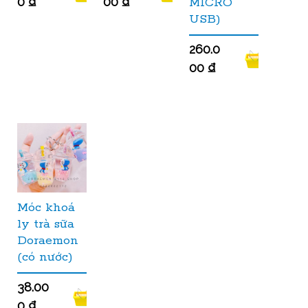
0
₫
00
₫
MICRO
USB)
260.0
00
₫
Móc khoá
ly trà sữa
Doraemon
(có nước)
38.00
0
₫