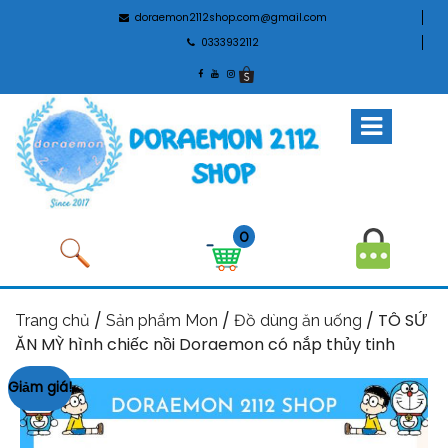
doraemon2112shop.com@gmail.com
0333932112
0
/
/
/ TÔ SỨ
Trang chủ
Sản phẩm Mon
Đồ dùng ăn uống
ĂN MỲ hình chiếc nồi Doraemon có nắp thủy tinh
Giảm giá!