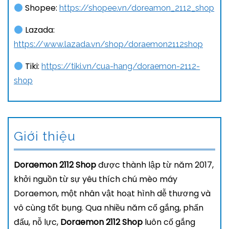
Shopee:
https://shopee.vn/doreamon_2112_shop
Lazada:
https://www.lazada.vn/shop/doraemon2112shop
Tiki:
https://tiki.vn/cua-hang/doraemon-2112-
shop
Giới thiệu
Doraemon 2112 Shop
được thành lập từ năm 2017,
khởi nguồn từ sự yêu thích chú mèo máy
Doraemon, một nhân vật hoạt hình dễ thương và
vô cùng tốt bụng. Qua nhiều năm cố gắng, phấn
đấu, nỗ lực,
Doraemon 2112 Shop
luôn cố gắng