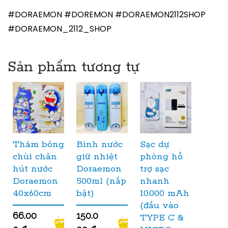
#DORAEMON #DOREMON #DORAEMON2112SHOP
#DORAEMON_2112_SHOP
Sản phẩm tương tự
Thảm bông
Bình nước
Sạc dự
chùi chân
giữ nhiệt
phòng hỗ
hút nước
Doraemon
trợ sạc
Doraemon
500ml (nắp
nhanh
40x60cm
bật)
10.000 mAh
(đầu vào
66.00
150.0
TYPE C &