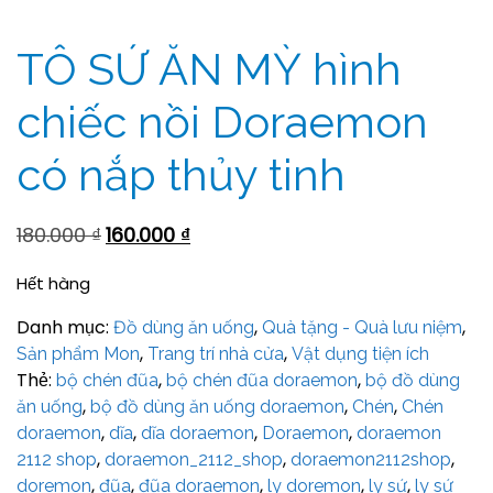
TÔ SỨ ĂN MỲ hình
chiếc nồi Doraemon
có nắp thủy tinh
180.000
₫
160.000
₫
Hết hàng
Danh mục:
,
,
Đồ dùng ăn uống
Quà tặng - Quà lưu niệm
,
,
Sản phẩm Mon
Trang trí nhà cửa
Vật dụng tiện ích
Thẻ:
,
,
bộ chén đũa
bộ chén đũa doraemon
bộ đồ dùng
,
,
,
ăn uống
bộ đồ dùng ăn uống doraemon
Chén
Chén
,
,
,
,
doraemon
dĩa
dĩa doraemon
Doraemon
doraemon
,
,
,
2112 shop
doraemon_2112_shop
doraemon2112shop
,
,
,
,
,
doremon
đũa
đũa doraemon
ly doremon
ly sứ
ly sứ