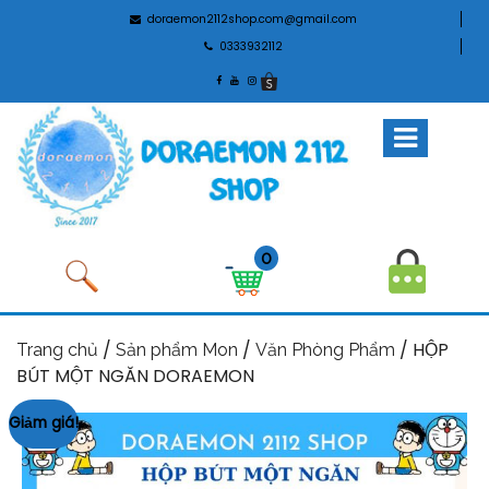
doraemon2112shop.com@gmail.com
0333932112
0
/
/
/ HỘP
Trang chủ
Sản phẩm Mon
Văn Phòng Phẩm
BÚT MỘT NGĂN DORAEMON
Giảm giá!