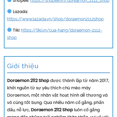
Shopee:
https://shopee.vn/doreamon_2112_shop
Lazada:
https://www.lazada.vn/shop/doraemon2112shop
Tiki:
https://tiki.vn/cua-hang/doraemon-2112-
shop
Giới thiệu
Doraemon 2112 Shop
được thành lập từ năm 2017,
khởi nguồn từ sự yêu thích chú mèo máy
Doraemon, một nhân vật hoạt hình dễ thương và
vô cùng tốt bụng. Qua nhiều năm cố gắng, phấn
đấu, nỗ lực,
Doraemon 2112 Shop
luôn cố gắng