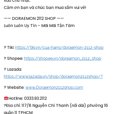
vào chủ nhật.
Cảm ơn bạn và chúc bạn mua sắm vui vẻ!
—— DORAEMON 2112 SHOP ——
Luôn Luôn Uy Tín – Mãi Mãi Tận Tâm
? Tiki:
https://tiki.vn/cua-hang/doraemon-2112-shop
? Shopee:
https://shopee.vn/doreamon_2112_shop
? Lazada:
https://www.lazada.vn/shop/doraemon2112shop/?
? Website:
www.Doraemon2112shop.com
Hotline: 0333.93.2112
?Địa chỉ: 117/8 Nguyễn Chí Thanh (nối dài) phường 16
quận 11 TPHCM