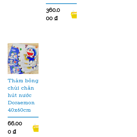
360.0
00
₫
Thảm bông
chùi chân
hút nước
Doraemon
40x60cm
66.00
0
₫