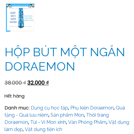
HỘP BÚT MỘT NGĂN
DORAEMON
38.000
₫
32.000
₫
Hết hàng
Danh mục:
,
,
Dụng cụ học tập
Phụ kiện Doraemon
Quà
,
,
tặng - Quà lưu niệm
Sản phẩm Mon
Thời trang
,
,
,
Doraemon
Túi - Ví Mon xinh
Văn Phòng Phẩm
Vật dụng
,
làm đẹp
Vật dụng tiện ích