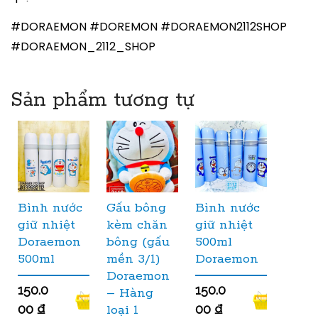
#DORAEMON #DOREMON #DORAEMON2112SHOP
#DORAEMON_2112_SHOP
Sản phẩm tương tự
Bình nước
Gấu bông
Bình nước
giữ nhiệt
kèm chăn
giữ nhiệt
Doraemon
bông (gấu
500ml
500ml
mền 3/1)
Doraemon
Doraemon
150.0
150.0
– Hàng
00
₫
00
₫
loại 1