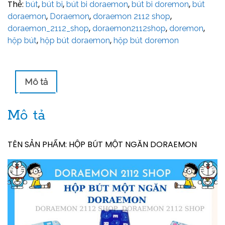
Thẻ:
,
,
,
,
bút
bút bi
bút bi doraemon
bút bi doremon
bút
,
,
,
doraemon
Doraemon
doraemon 2112 shop
,
,
,
doraemon_2112_shop
doraemon2112shop
doremon
,
,
hộp bút
hộp bút doraemon
hộp bút doremon
Mô tả
Mô tả
TÊN SẢN PHẨM: HỘP BÚT MỘT NGĂN DORAEMON