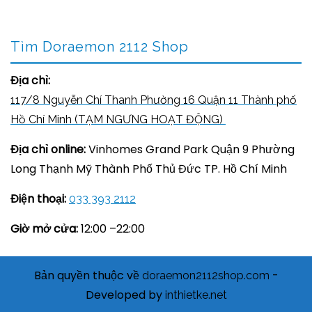
Tìm Doraemon 2112 Shop
Địa chỉ:
117/8 Nguyễn Chí Thanh Phường 16 Quận 11 Thành phố
Hồ Chí Minh (TẠM NGƯNG HOẠT ĐỘNG)
Địa chỉ online:
Vinhomes Grand Park Quận 9 Phường
Long Thạnh Mỹ Thành Phố Thủ Đức TP. Hồ Chí Minh
Điện thoại:
033 393 2112
Giờ mở cửa:
12:00 –22:00
Bản quyền thuộc về
-
doraemon2112shop.com
Developed by
inthietke.net