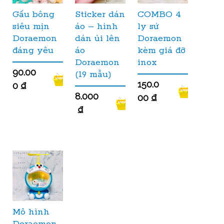
Gấu bông
Sticker dán
COMBO 4
siêu mịn
áo – hình
ly sứ
Doraemon
dán ủi lên
Doraemon
đáng yêu
áo
kèm giá đỡ
Doraemon
inox
90.00
(19 mẫu)
150.0
0
₫
8.000
00
₫
₫
Mô hình
Doraemon