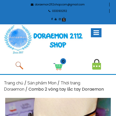
doraemon2112shop.com@gmail.com
0333932112
0
/
/
Trang chủ
Sản phẩm Mon
Thời trang
/ Combo 2 vòng tay lắc tay Doraemon
Doraemon