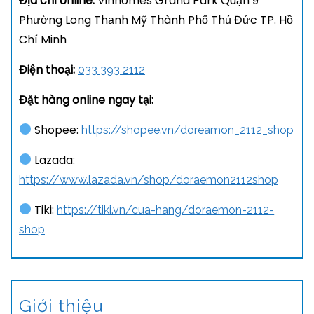
Địa chỉ online:
Vinhomes Grand Park Quận 9
Phường Long Thạnh Mỹ Thành Phố Thủ Đức TP. Hồ
Chí Minh
Điện thoại:
033 393 2112
Đặt hàng online ngay tại:
Shopee:
https://shopee.vn/doreamon_2112_shop
Lazada:
https://www.lazada.vn/shop/doraemon2112shop
Tiki:
https://tiki.vn/cua-hang/doraemon-2112-
shop
Giới thiệu