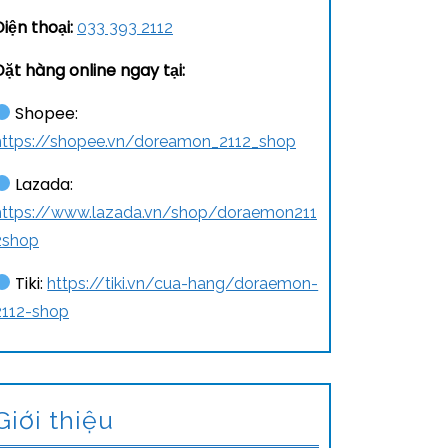
Điện thoại:
033 393 2112
Đặt hàng online ngay tại:
Shopee:
https://shopee.vn/doreamon_2112_shop
Lazada:
https://www.lazada.vn/shop/doraemon211
2shop
Tiki:
https://tiki.vn/cua-hang/doraemon-
2112-shop
Giới thiệu