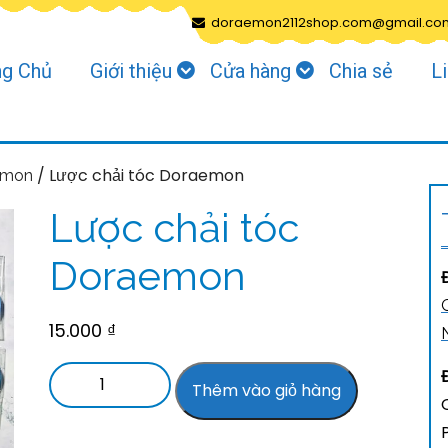
doraemon2112shop.com@gmail.co
ng Chủ
Giới thiệu
Cửa hàng
Chia sẻ
L
/ Lược chải tóc Doraemon
emon
Lược chải tóc
Doraemon
15.000
₫
Thêm vào giỏ hàng