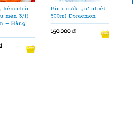
g kèm chăn
Bình nước giữ nhiệt
u mền 3/1)
500ml Doraemon
n – Hàng
150.000
₫
₫