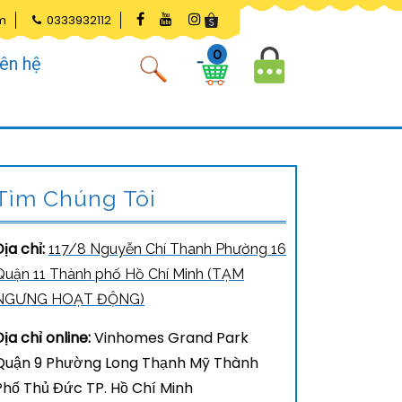
m
0333932112
0
iên hệ
Tìm Chúng Tôi
Địa chỉ:
117/8 Nguyễn Chí Thanh Phường 16
Quận 11 Thành phố Hồ Chí Minh (TẠM
NGƯNG HOẠT ĐỘNG)
Địa chỉ online:
Vinhomes Grand Park
Quận 9 Phường Long Thạnh Mỹ Thành
Phố Thủ Đức TP. Hồ Chí Minh