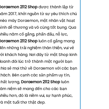
Doraemon 2112 Shop
được thành lập từ
năm 2017, khởi nguồn từ sự yêu thích chú
mèo máy Doraemon, một nhân vật hoạt
hình dễ thương và vô cùng tốt bụng. Qua
nhiều năm cố gắng, phấn đấu, nỗ lực,
Doraemon 2112 Shop
luôn cố gắng mang
đến những trải nghiệm thân thiện, vui vẻ
với khách hàng. Nơi đây từ một Shop kinh
doanh đôi lúc trở thành một người bạn
chia sẻ mọi thứ về Doraemon với các bạn
khách. Bên cạnh các sản phẩm uy tín,
chất lượng,
Doraemon 2112 Shop
luôn
tâm niệm sẽ mang đến cho các bạn
nhiều hơn, đó là niềm vui, sự hạnh phúc,
và một tuổi thơ thật đẹp.