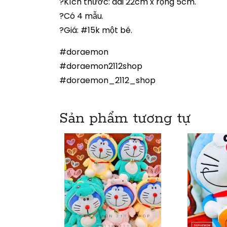
?Kích thước: dài 22cm x rộng 5cm.
?Có 4 mẫu.
?Giá: #15k một bé.
#doraemon
#doraemon2112shop
#doraemon_2112_shop
Sản phẩm tương tự